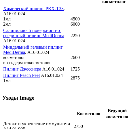
косметолог
Химический пилинг PRX-T33
.
А16.01.024
1мл
4500
2мл
6000
Салициловый поверхностно-
срединный пилинг MediDerma
2250
А16.01.024
Миндальный гелевый пилинг
MediDerma
. А16.01.024
косметолог
2600
врач-дерматокосметолог
Пилинг Джесснера
А16.01.024
1725
Пилинг Peach Peel
А16.01.024
2875
1мл
Уходы Image
Ведущий
Косметолог
косметолог
Детокс и укрепление иммунитета
2750
А14.01.005