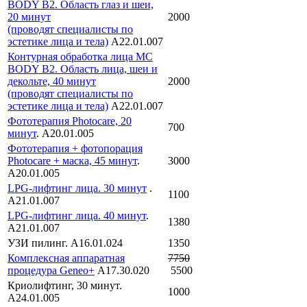
BODY B2. Область глаз и шеи,
20 минут
2000
(проводят специалисты по
эстетике лица и тела)
А22.01.007
Контурная обработка лица MC
BODY B2. Область лица, шеи и
декольте, 40 минут
2000
(проводят специалисты по
эстетике лица и тела)
А22.01.007
Фототерапия Photocare, 20
700
минут
. А20.01.005
Фототерапия + фотопорация
Photocare + маска, 45 минут
.
3000
А20.01.005
LPG-лифтинг лица. 30 минут
.
1100
А21.01.007
LPG-лифтинг лица. 40 минут
.
1380
А21.01.007
УЗИ пилинг. А16.01.024
1350
Комплексная аппаратная
7750
процедура Geneo+
А17.30.020
5500
Криолифтинг, 30 минут.
1000
А24.01.005